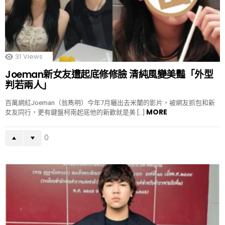
31
Views
Joeman新女友遭起底修修臉 清純風變美豔「外型
判若兩人」
百萬網紅Joeman（翁雋明）今年7月曬出去米蘭的影片，被網友抓包和新
MORE
女友同行，更有鍵盤柯南起底他的新歡就是美 […]
0