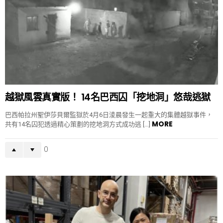
越獄風雲真實版！ 14名巴西囚「挖地洞」悠哉逃獄
巴西帕拉州聖伊莎貝爾監獄於4月6日淩晨發生一起重大的集體越獄事件，
MORE
共有14名囚犯透過精心策劃的挖地洞方式成功逃 […]
0