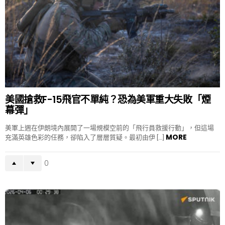
美國搶救F-15飛官不單純？恐為美軍重大失敗「煙
幕彈」
美軍上週在伊朗境內展開了一場規模空前的「飛行員救援行動」，但這場
MORE
充滿英雄色彩的任務，卻陷入了層層質疑。最初由伊 […]
0