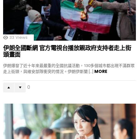
33
Views
伊朗全國斷網 官方電視台播放親政府支持者走上街
頭畫面
伊朗爆發了近十年來最嚴重的全國抗議活動，130多個城市都出現不滿群眾
MORE
走上街頭，與維安部隊衝突的情況。伊朗伊斯蘭 […]
0