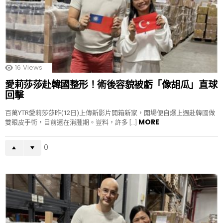
16
Views
愛莉莎莎赴韓國整形！術後容貌被虧「像胡瓜」直球
回擊
百萬YTR愛莉莎莎昨(12日)上傳新影片開箱新家，開場便自爆上週赴韓國做
MORE
雙眼皮手術，目前還在消腫期。豈料，許多 […]
0