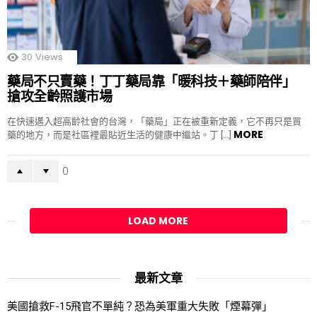
30
Views
藥局不只賣藥！丁丁藥局靠「暖科技＋藥師陪伴」
搶攻全齡照護市場
在快速邁入超高齡社會的台灣，「藥局」正在被重新定義，它不再只是買
MORE
藥的地方，而是社區裡最貼近生活的健康中繼站。丁 […]
0
LOAD MORE
最新文章
美國搶救F-15飛官不單純？恐為美軍重大失敗「煙幕彈」